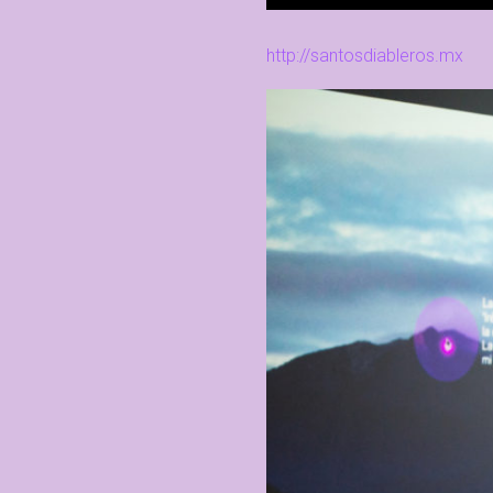
http://santosdiableros.mx