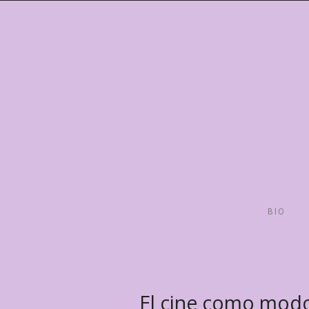
BIO
El cine como modo 