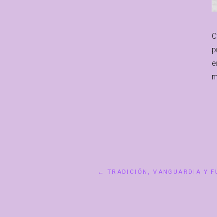
C
p
e
m
← TRADICIÓN, VANGUARDIA Y 